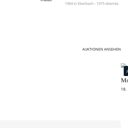
1904 in Eberbach - 1975 ebenda
AUKTIONEN ANSEHEN
Mo
18.