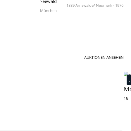
1889 Arnswalde/ Neumark - 1976
München
AUKTIONEN ANSEHEN
Mo
18.