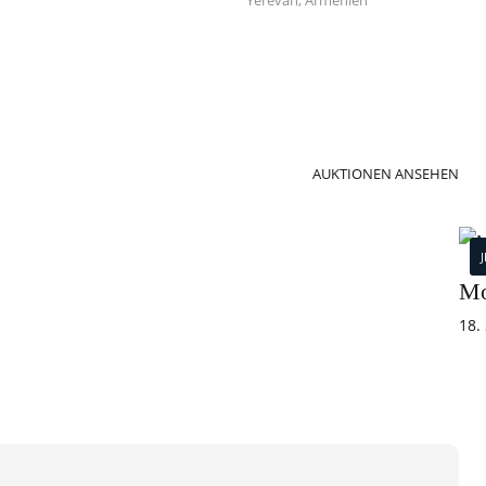
Yerevan, Armenien
AUKTIONEN ANSEHEN
Mo
18.