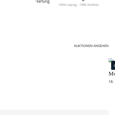
1904 Leipzig - 1989 Antibes
AUKTIONEN ANSEHEN
Mo
18.