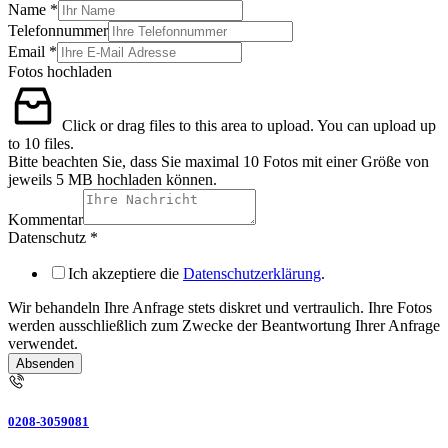
Name
*
Telefonnummer
Email
*
Email
Fotos hochladen
Telefonnummer
Kommentar
Click or drag files to this area to upload.
You can upload up
to 10 files.
Bitte beachten Sie, dass Sie maximal 10 Fotos mit einer Größe von
jeweils 5 MB hochladen können.
Kommentar
Datenschutz
*
Ich akzeptiere die
Datenschutzerklärung
.
Wir behandeln Ihre Anfrage stets diskret und vertraulich. Ihre Fotos
werden ausschließlich zum Zwecke der Beantwortung Ihrer Anfrage
verwendet.
Absenden
0208-3059081